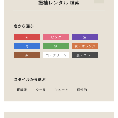
振袖レンタル 検索
色から選ぶ
赤
ピンク
紫
青
緑
黄・オレンジ
茶
白・クリーム
黒・グレー
スタイルから選ぶ
正統派
クール
キュート
個性的