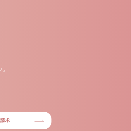
い。
グ請求