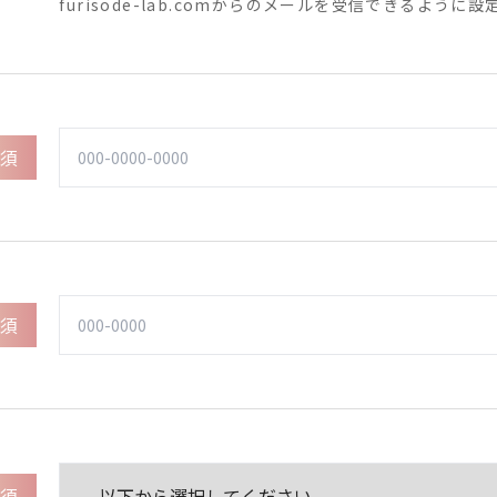
furisode-lab.comからのメールを受信できるように
須
須
須