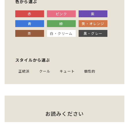
色から選ぶ
赤
ピンク
紫
青
緑
黄・オレンジ
茶
白・クリーム
黒・グレー
スタイルから選ぶ
正統派
クール
キュート
個性的
お読みください