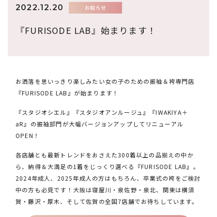
2022.12.20
お知らせ
『FURISODE LAB』始まります！
お洒落を思いっきり楽しみたい女の子のための振袖＆袴専門店
『FURISODE LAB』が始まります！
『スタジオシエル』『スタジオアンルージュ』『IWAKIYA＋
aR』の振袖部門が大幅バージョンアップしてリニューアル
OPEN！
各店舗とも最新トレンドをおさえた300着以上の品揃えの中か
ら、納得＆大満足の1着をじっくり選べる『FURISODE LAB』。
2024年成人、2025年成人の方はもちろん、卒業式の袴をご検討
中の方も必見です！大阪は寝屋川・泉佐野・泉北、関東は横須
賀・藤沢・厚木、そして佐賀の全国7店舗でお待ちしています。